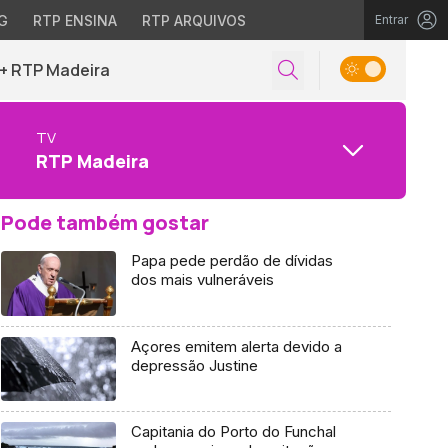
G
RTP ENSINA
RTP ARQUIVOS
Entrar
+ RTP Madeira
TV
RTP Madeira
Pode também gostar
Papa pede perdão de dívidas
dos mais vulneráveis
Açores emitem alerta devido a
depressão Justine
Capitania do Porto do Funchal