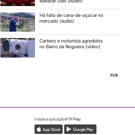
Baltazar Dias (Áudio)
Há falta de cana-de-açúcar no
mercado (áudio)
Carteiro e motorista agredidos
no Bairro da Nogueira (vídeo)
PUB
Instale a aplicação
RTP Play
ebook da RTP Madeira
nstagram da RTP Madeira