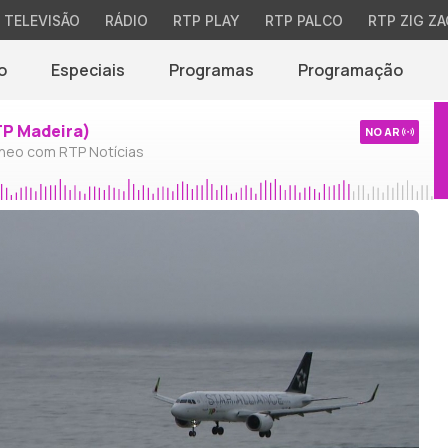
TELEVISÃO
RÁDIO
RTP PLAY
RTP PALCO
RTP ZIG ZA
o
Especiais
Programas
Programação
TP Madeira)
NO AR
neo com RTP Notícias