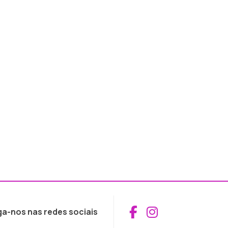
Aceder ao Fac
Aceder ao I
ga-nos nas redes sociais