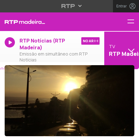
Entrar
RTP Notícias (RTP
NO AR
TV
Madeira)
RTP Madei
Emissão em simultâneo com RTP
Notícias