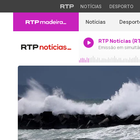
NOTÍCIAS
DESPORTO
Notícias
Desport
RTP Notícias (R
Emissão em simultâ