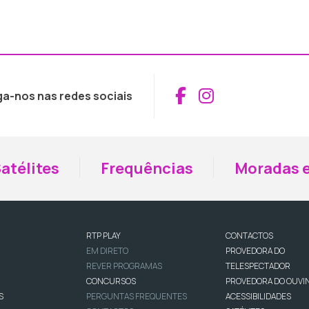
Aceder ao Fac
Aceder ao I
ga-nos nas redes sociais
atélites
Frequências
Moradas e
RTP PLAY
CONTACTOS
EM DIRETO
PROVEDORA DO
REVER PROGRAMAS
TELESPECTADOR
CONCURSOS
PROVEDORA DO OUVI
S
PERGUNTAS FREQUENTES
ACESSIBILIDADES