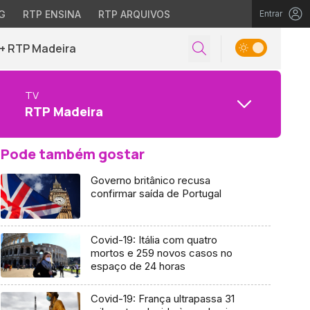
G
RTP ENSINA
RTP ARQUIVOS
Entrar
+ RTP Madeira
TV
RTP Madeira
Pode também gostar
Governo britânico recusa
confirmar saída de Portugal
Covid-19: Itália com quatro
mortos e 259 novos casos no
espaço de 24 horas
Covid-19: França ultrapassa 31