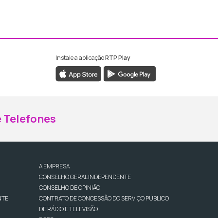
Instale a aplicação
RTP Play
ebook da RTP Madeira
nstagram da RTP Madeira
 Telefones
A EMPRESA
CONSELHO GERAL INDEPENDENTE
CONSELHO DE OPINIÃO
NTE
CONTRATO DE CONCESSÃO DO SERVIÇO PÚBLICO
DE RÁDIO E TELEVISÃO