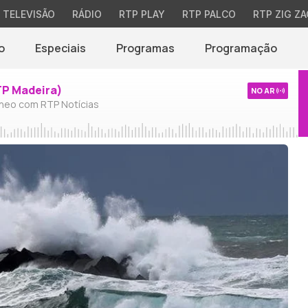
TELEVISÃO
RÁDIO
RTP PLAY
RTP PALCO
RTP ZIG ZA
o
Especiais
Programas
Programação
TP Madeira)
NO AR
neo com RTP Notícias