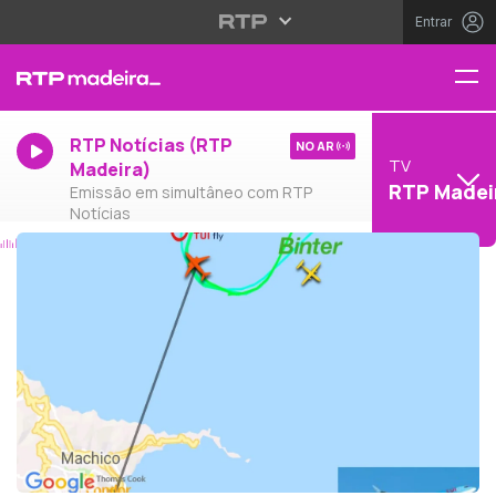
Entrar
RTP Notícias (RTP
NO AR
TV
Madeira)
RTP Madei
Emissão em simultâneo com RTP
Notícias