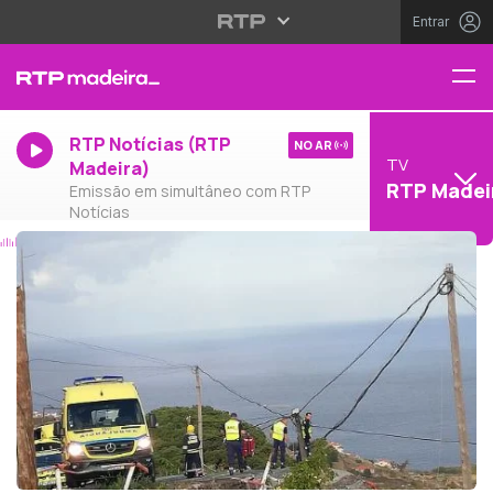
Entrar
RTP Notícias (RTP
NO AR
TV
Madeira)
RTP Madei
Emissão em simultâneo com RTP
Notícias