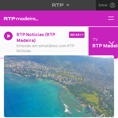
Entrar
RTP Notícias (RTP
NO AR
TV
Madeira)
RTP Madei
Emissão em simultâneo com RTP
Notícias