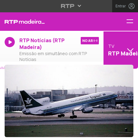
Entrar
RTP Notícias (RTP
NO AR
TV
Madeira)
RTP Madei
Emissão em simultâneo com RTP
Notícias