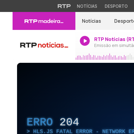
NOTÍCIAS
DESPORTO
Notícias
Desport
RTP Notícias (R
Emissão em simultâ
ERRO
204
HLS.JS FATAL ERROR - NETWORK E