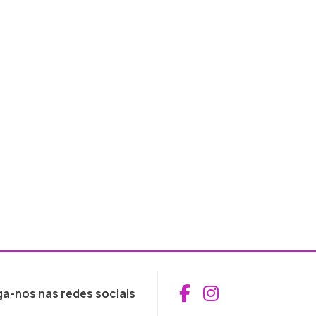
Aceder ao Fac
Aceder ao I
ga-nos nas redes sociais