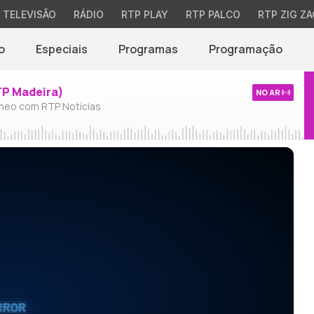
TELEVISÃO
RÁDIO
RTP PLAY
RTP PALCO
RTP ZIG ZA
o
Especiais
Programas
Programação
TP Madeira)
NO AR
neo com RTP Notícias
RROR