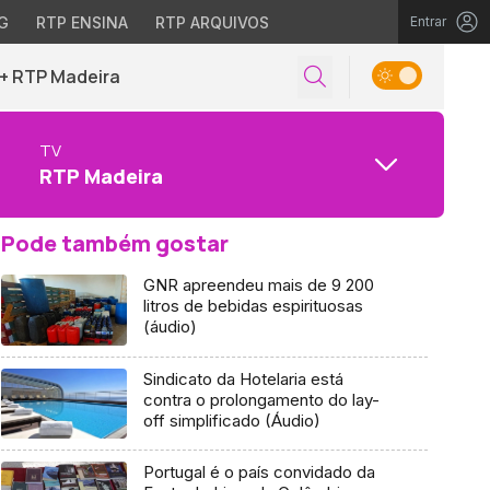
G
RTP ENSINA
RTP ARQUIVOS
Entrar
+ RTP Madeira
TV
RTP Madeira
Pode também gostar
GNR apreendeu mais de 9 200
litros de bebidas espirituosas
(áudio)
Sindicato da Hotelaria está
contra o prolongamento do lay-
off simplificado (Áudio)
Portugal é o país convidado da