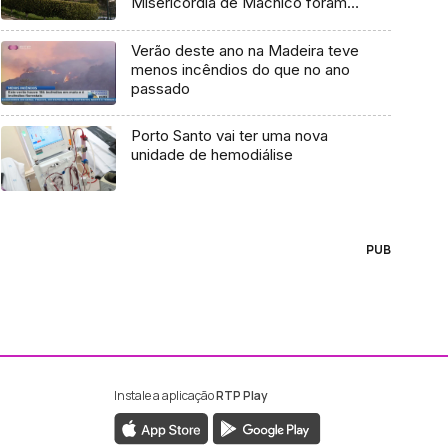
Misericórdia de Machico foram
excluídos da instituição
Verão deste ano na Madeira teve
menos incêndios do que no ano
passado
Porto Santo vai ter uma nova
unidade de hemodiálise
PUB
Instale a aplicação
RTP Play
ebook da RTP Madeira
nstagram da RTP Madeira