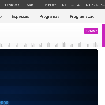
TELEVISÃO
RÁDIO
RTP PLAY
RTP PALCO
RTP ZIG ZA
o
Especiais
Programas
Programação
NO AR
RROR