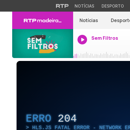
NOTÍCIAS
DESPORTO
Notícias
Desport
Sem Filtros
ERRO
204
HLS.JS FATAL ERROR - NETWORK E