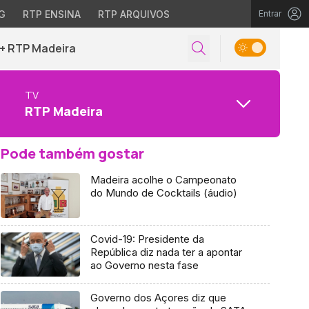
G
RTP ENSINA
RTP ARQUIVOS
Entrar
+ RTP Madeira
TV
RTP Madeira
Pode também gostar
Madeira acolhe o Campeonato
do Mundo de Cocktails (áudio)
Covid-19: Presidente da
República diz nada ter a apontar
ao Governo nesta fase
Governo dos Açores diz que