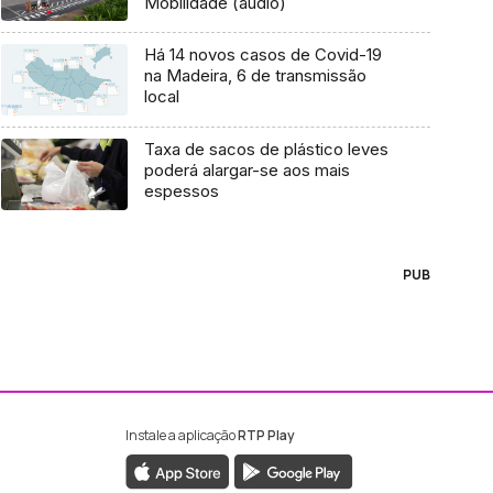
Mobilidade (áudio)
Há 14 novos casos de Covid-19
na Madeira, 6 de transmissão
local
Taxa de sacos de plástico leves
poderá alargar-se aos mais
espessos
PUB
Instale a aplicação
RTP Play
ebook da RTP Madeira
nstagram da RTP Madeira