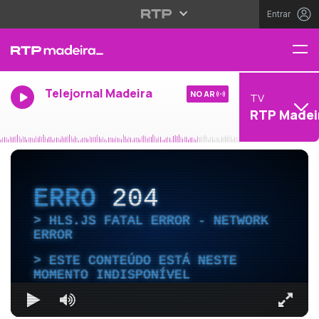
Entrar
Telejornal Madeira
NO AR
TV
RTP Madei
ERRO
204
HLS.JS FATAL ERROR - NETWORK
ERROR
ESTE CONTEÚDO ESTÁ NESTE
MOMENTO INDISPONÍVEL