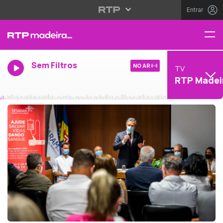
Entrar
Sem Filtros
NO AR
TV
RTP Madei