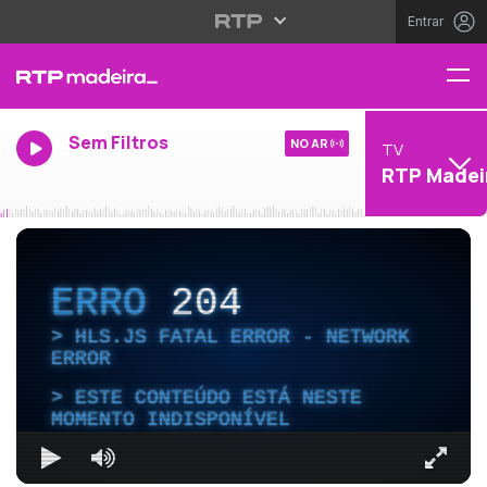
Entrar
Sem Filtros
NO AR
TV
RTP Madei
ERRO
204
HLS.JS FATAL ERROR - NETWORK
ERROR
ESTE CONTEÚDO ESTÁ NESTE
MOMENTO INDISPONÍVEL