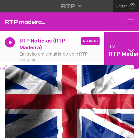
Entrar
RTP Notícias (RTP
NO AR
TV
Madeira)
RTP Madei
Emissão em simultâneo com RTP
Notícias