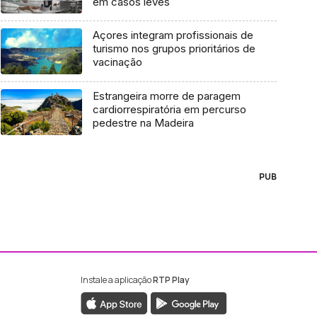
em casos leves
Açores integram profissionais de
turismo nos grupos prioritários de
vacinação
Estrangeira morre de paragem
cardiorrespiratória em percurso
pedestre na Madeira
PUB
Instale a aplicação
RTP Play
ebook da RTP Madeira
nstagram da RTP Madeira