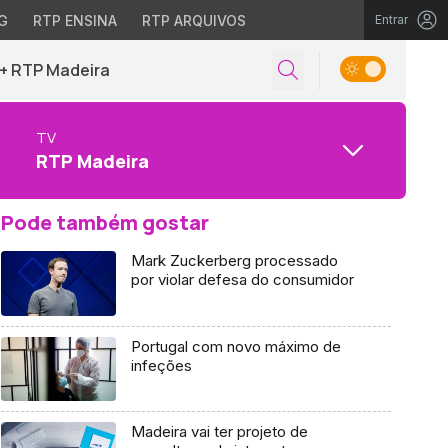
G
RTP ENSINA
RTP ARQUIVOS
Entrar
+ RTP Madeira
TV
RTP Madeira
Pode também gostar
Mark Zuckerberg processado
por violar defesa do consumidor
Portugal com novo máximo de
infeções
Madeira vai ter projeto de