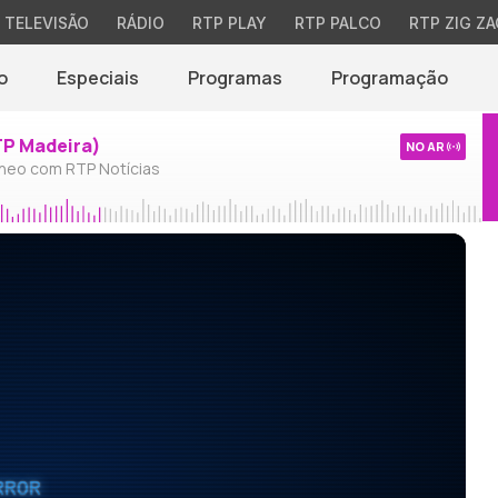
TELEVISÃO
RÁDIO
RTP PLAY
RTP PALCO
RTP ZIG ZA
o
Especiais
Programas
Programação
TP Madeira)
NO AR
neo com RTP Notícias
RROR