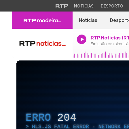
NOTÍCIAS
DESPORTO
Notícias
Desport
RTP Notícias (R
Emissão em simultâ
ERRO
204
HLS.JS FATAL ERROR - NETWORK E