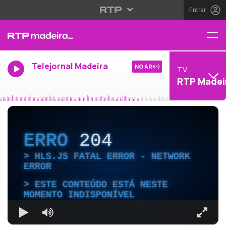
Entrar
Telejornal Madeira
NO AR
TV
RTP Madei
ERRO
204
HLS.JS FATAL ERROR - NETWORK
ERROR
ESTE CONTEÚDO ESTÁ NESTE
MOMENTO INDISPONÍVEL