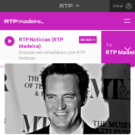
Entrar
RTP Notícias (RTP
NO AR
TV
Madeira)
RTP Madei
Emissão em simultâneo com RTP
Notícias