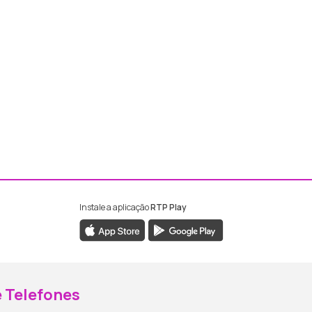
Instale a aplicação
RTP Play
ebook da RTP Madeira
nstagram da RTP Madeira
 Telefones