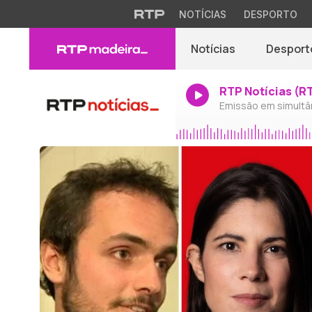
NOTÍCIAS
DESPORTO
Notícias
Desport
RTP Notícias (R
Emissão em simultâ