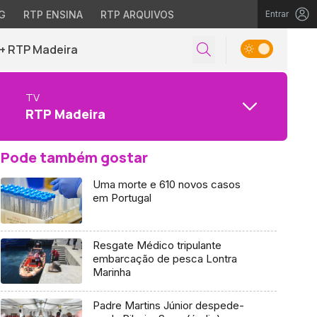
G
RTP ENSINA
RTP ARQUIVOS
Entrar
+ RTP Madeira
TV
RTP Madeira
Pode também gostar
Uma morte e 610 novos casos
em Portugal
Resgate Médico tripulante
embarcação de pesca Lontra
Marinha
Padre Martins Júnior despede-