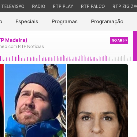
TELEVISÃO
RÁDIO
RTP PLAY
RTP PALCO
RTP ZIG ZA
o
Especiais
Programas
Programação
TP Madeira)
NO AR
neo com RTP Notícias