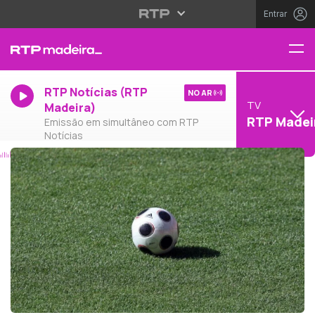
Entrar
RTP Notícias (RTP
NO AR
TV
Madeira)
RTP Madei
Emissão em simultâneo com RTP
Notícias