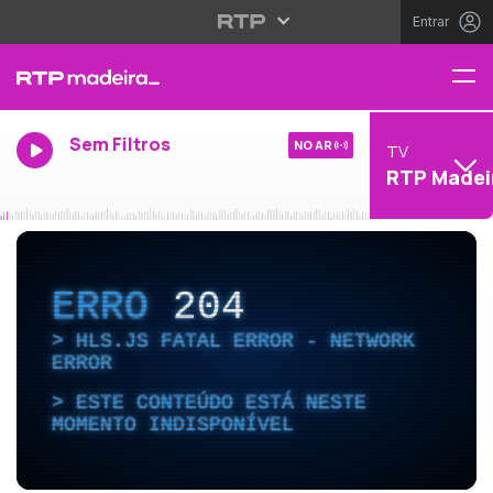
Entrar
Sem Filtros
NO AR
TV
RTP Madei
ERRO
204
HLS.JS FATAL ERROR - NETWORK
ERROR
ESTE CONTEÚDO ESTÁ NESTE
MOMENTO INDISPONÍVEL