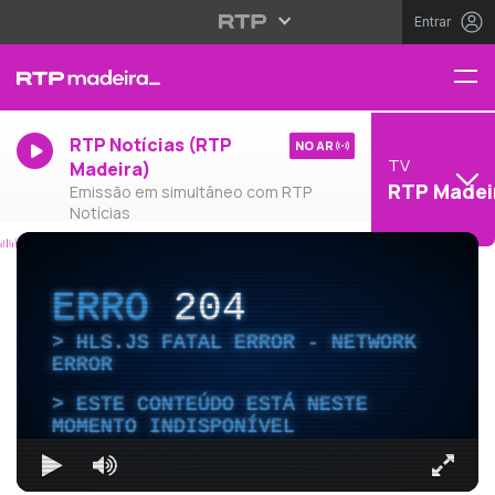
Entrar
RTP Notícias (RTP
NO AR
TV
Madeira)
RTP Madei
Emissão em simultâneo com RTP
Notícias
ERRO
204
HLS.JS FATAL ERROR - NETWORK
ERROR
ESTE CONTEÚDO ESTÁ NESTE
MOMENTO INDISPONÍVEL