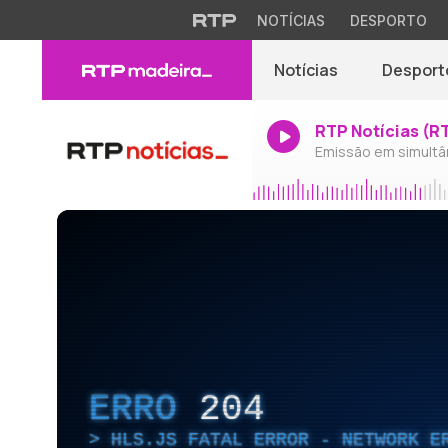
NOTÍCIAS
DESPORTO
Notícias
Desport
RTP Notícias (R
Emissão em simultâ
ERRO
204
HLS.JS FATAL ERROR - NETWORK E