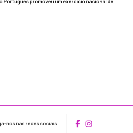
ito Português promoveu um exercício nacional de
Aceder ao Fac
Aceder ao I
ga-nos nas redes sociais