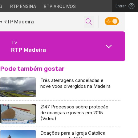
G
RTP ENSINA
RTP ARQUIVOS
Entrar
+ RTP Madeira
TV
RTP Madeira
Pode também gostar
Três aterragens canceladas e
nove voos divergidos na Madeira
2147 Processos sobre proteção
de crianças e jovens em 2015
(Vídeo)
Doações para a Igreja Católica