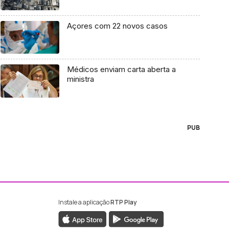
Açores com 22 novos casos
Médicos enviam carta aberta a
ministra
PUB
Instale a aplicação
RTP Play
ebook da RTP Madeira
nstagram da RTP Madeira