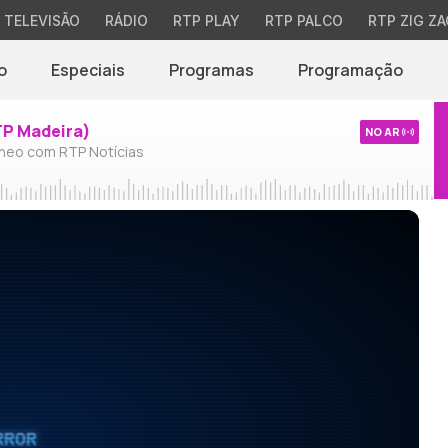
TELEVISÃO
RÁDIO
RTP PLAY
RTP PALCO
RTP ZIG ZA
o
Especiais
Programas
Programação
TP Madeira)
NO AR
neo com RTP Notícias
RROR