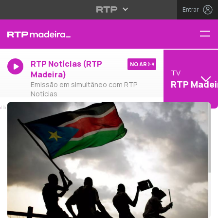
Entrar
RTP Notícias (RTP
NO AR
TV
Madeira)
RTP Madei
Emissão em simultâneo com RTP
Notícias