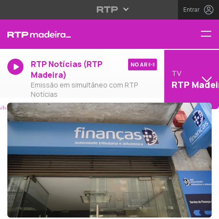
Entrar
RTP Notícias (RTP
NO AR
TV
Madeira)
RTP Madei
Emissão em simultâneo com RTP
Notícias