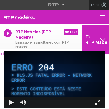
Entrar
RTP Notícias (RTP
NO AR
TV
Madeira)
RTP Madei
Emissão em simultâneo com RTP
Notícias
ERRO
204
HLS.JS FATAL ERROR - NETWORK
ERROR
ESTE CONTEÚDO ESTÁ NESTE
MOMENTO INDISPONÍVEL