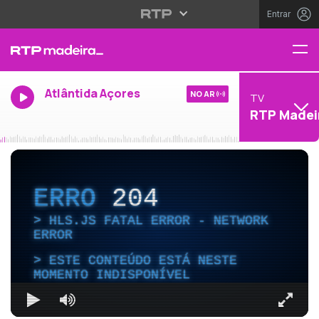
Entrar
Atlântida Açores
NO AR
TV
RTP Madei
ERRO
204
HLS.JS FATAL ERROR - NETWORK
ERROR
ESTE CONTEÚDO ESTÁ NESTE
MOMENTO INDISPONÍVEL