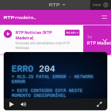
Entrar
RTP Notícias (RTP
NO AR
TV
Madeira)
RTP Madei
Emissão em simultâneo com RTP
Notícias
ERRO
204
HLS.JS FATAL ERROR - NETWORK
ERROR
ESTE CONTEÚDO ESTÁ NESTE
MOMENTO INDISPONÍVEL