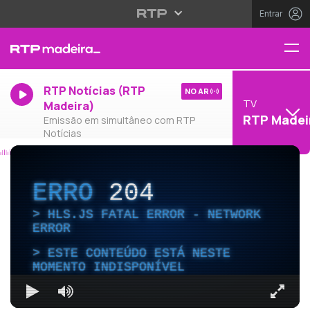
Entrar
RTP Notícias (RTP
NO AR
TV
Madeira)
RTP Madei
Emissão em simultâneo com RTP
Notícias
ERRO
204
HLS.JS FATAL ERROR - NETWORK
ERROR
ESTE CONTEÚDO ESTÁ NESTE
MOMENTO INDISPONÍVEL