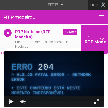
Entrar
RTP Notícias (RTP
NO AR
TV
Madeira)
RTP Madei
Emissão em simultâneo com RTP
Notícias
ERRO
204
HLS.JS FATAL ERROR - NETWORK
ERROR
ESTE CONTEÚDO ESTÁ NESTE
MOMENTO INDISPONÍVEL