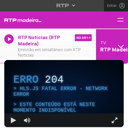
Entrar
RTP Notícias (RTP
NO AR
TV
Madeira)
RTP Madei
Emissão em simultâneo com RTP
Notícias
ERRO
204
HLS.JS FATAL ERROR - NETWORK
ERROR
ESTE CONTEÚDO ESTÁ NESTE
MOMENTO INDISPONÍVEL