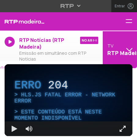
Entrar
RTP Notícias (RTP
NO AR
TV
Madeira)
RTP Madei
Emissão em simultâneo com RTP
Notícias
ERRO
204
HLS.JS FATAL ERROR - NETWORK
ERROR
ESTE CONTEÚDO ESTÁ NESTE
MOMENTO INDISPONÍVEL