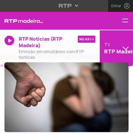
Entrar
RTP Notícias (RTP
NO AR
TV
Madeira)
RTP Madei
Emissão em simultâneo com RTP
Notícias