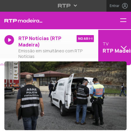
Entrar
RTP Notícias (RTP
NO AR
TV
Madeira)
RTP Madei
Emissão em simultâneo com RTP
Notícias