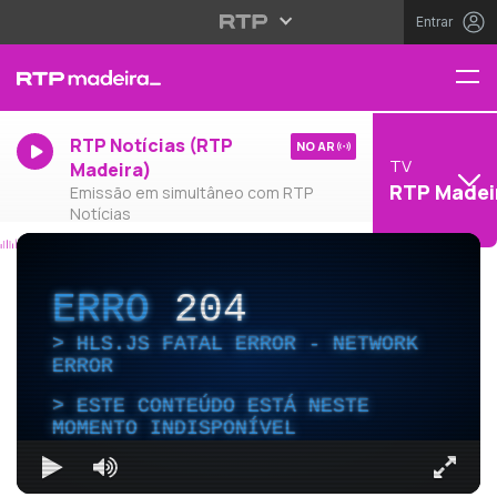
Entrar
RTP Notícias (RTP
NO AR
TV
Madeira)
RTP Madei
Emissão em simultâneo com RTP
Notícias
ERRO
204
HLS.JS FATAL ERROR - NETWORK
ERROR
ESTE CONTEÚDO ESTÁ NESTE
MOMENTO INDISPONÍVEL