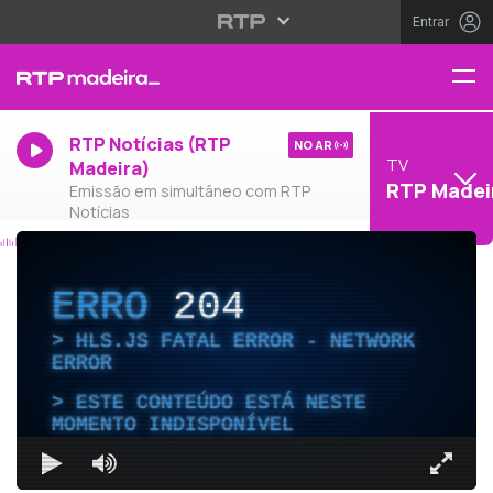
Entrar
RTP Notícias (RTP
NO AR
TV
Madeira)
RTP Madei
Emissão em simultâneo com RTP
Notícias
ERRO
204
HLS.JS FATAL ERROR - NETWORK
ERROR
ESTE CONTEÚDO ESTÁ NESTE
MOMENTO INDISPONÍVEL