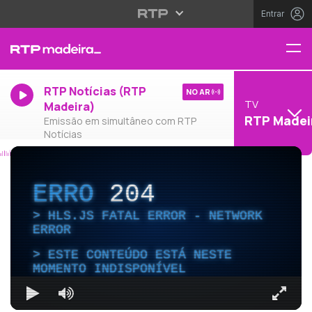
Entrar
RTP Notícias (RTP
NO AR
TV
Madeira)
RTP Madei
Emissão em simultâneo com RTP
Notícias
ERRO
204
HLS.JS FATAL ERROR - NETWORK
ERROR
ESTE CONTEÚDO ESTÁ NESTE
MOMENTO INDISPONÍVEL