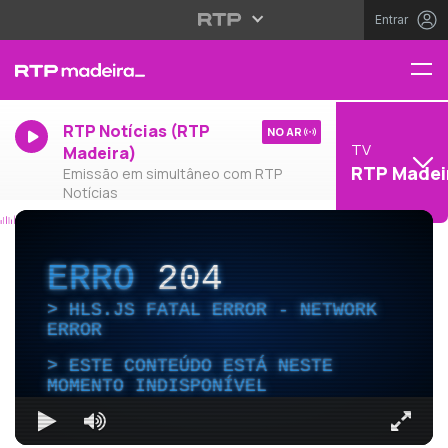
Entrar
RTP Notícias (RTP
NO AR
TV
Madeira)
RTP Madei
Emissão em simultâneo com RTP
Notícias
ERRO
204
HLS.JS FATAL ERROR - NETWORK
ERROR
ESTE CONTEÚDO ESTÁ NESTE
MOMENTO INDISPONÍVEL