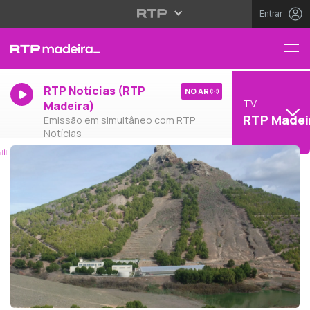
Entrar
RTP Notícias (RTP
NO AR
TV
Madeira)
RTP Madei
Emissão em simultâneo com RTP
Notícias