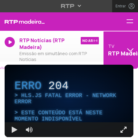
Entrar
RTP Notícias (RTP
NO AR
TV
Madeira)
RTP Madei
Emissão em simultâneo com RTP
Notícias
ERRO
204
HLS.JS FATAL ERROR - NETWORK
ERROR
ESTE CONTEÚDO ESTÁ NESTE
MOMENTO INDISPONÍVEL