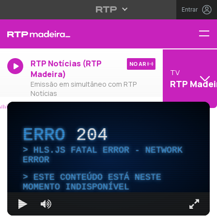
Entrar
RTP Notícias (RTP
NO AR
TV
Madeira)
RTP Madei
Emissão em simultâneo com RTP
Notícias
ERRO
204
HLS.JS FATAL ERROR - NETWORK
ERROR
ESTE CONTEÚDO ESTÁ NESTE
MOMENTO INDISPONÍVEL