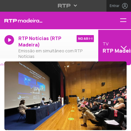
Entrar
RTP Notícias (RTP
NO AR
TV
Madeira)
RTP Madei
Emissão em simultâneo com RTP
Notícias