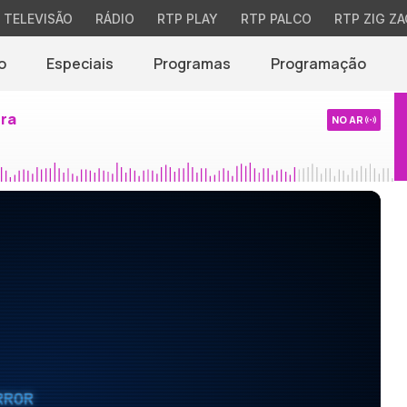
TELEVISÃO
RÁDIO
RTP PLAY
RTP PALCO
RTP ZIG ZA
o
Especiais
Programas
Programação
ira
NO AR
RROR