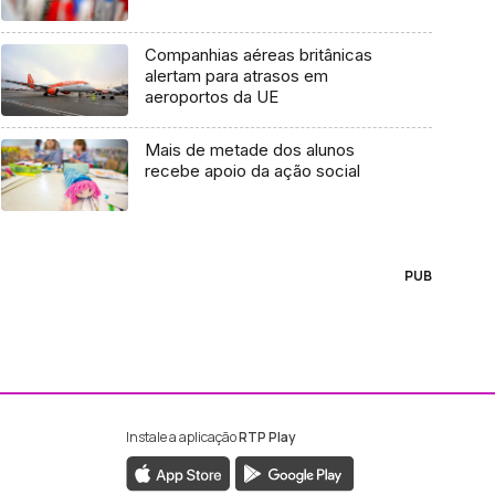
Companhias aéreas britânicas
alertam para atrasos em
aeroportos da UE
Mais de metade dos alunos
recebe apoio da ação social
PUB
Instale a aplicação
RTP Play
ebook da RTP Madeira
nstagram da RTP Madeira