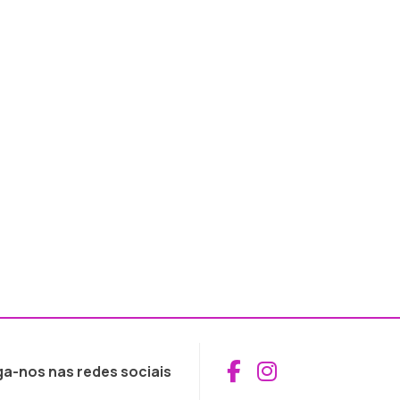
Aceder ao Fac
Aceder ao I
ga-nos nas redes sociais