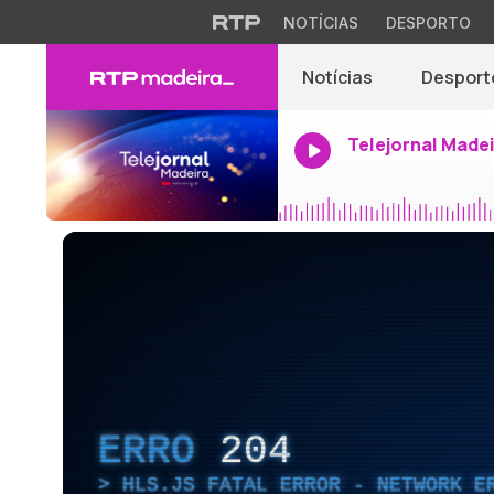
NOTÍCIAS
DESPORTO
Notícias
Desport
Telejornal Made
ERRO
204
HLS.JS FATAL ERROR - NETWORK E