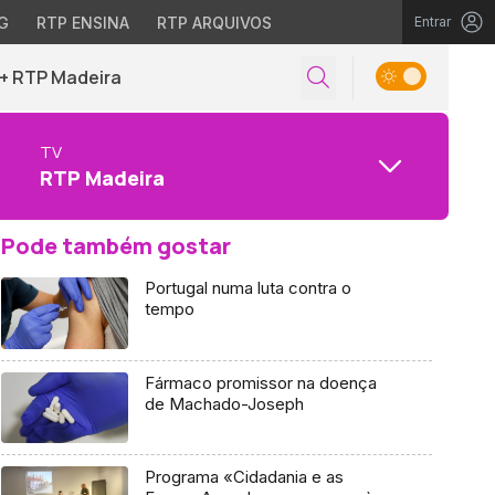
G
RTP ENSINA
RTP ARQUIVOS
Entrar
+ RTP Madeira
TV
RTP Madeira
Pode também gostar
Portugal numa luta contra o
tempo
Fármaco promissor na doença
de Machado-Joseph
Programa «Cidadania e as