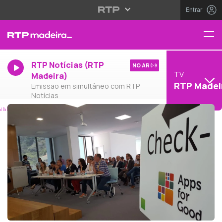
Entrar
RTP Notícias (RTP
NO AR
TV
Madeira)
RTP Madei
Emissão em simultâneo com RTP
Notícias