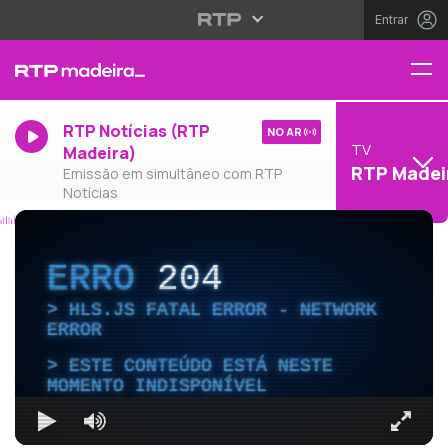
Entrar
RTP Notícias (RTP
NO AR
TV
Madeira)
RTP Madei
Emissão em simultâneo com RTP
Notícias
ERRO
204
HLS.JS FATAL ERROR - NETWORK
ERROR
ESTE CONTEÚDO ESTÁ NESTE
MOMENTO INDISPONÍVEL