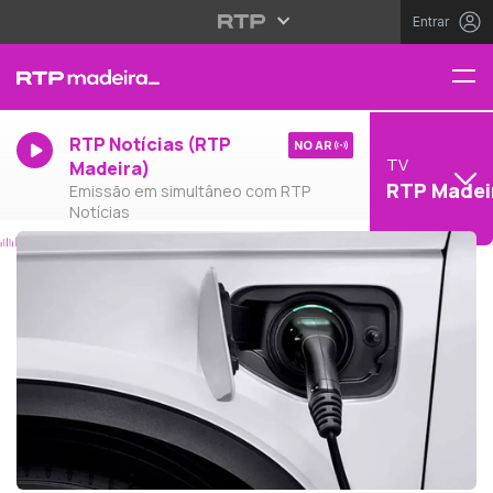
Entrar
RTP Notícias (RTP
NO AR
TV
Madeira)
RTP Madei
Emissão em simultâneo com RTP
Notícias