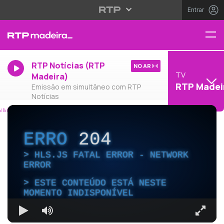
Entrar
RTP Notícias (RTP
NO AR
TV
Madeira)
RTP Madei
Emissão em simultâneo com RTP
Notícias
ERRO
204
HLS.JS FATAL ERROR - NETWORK
ERROR
ESTE CONTEÚDO ESTÁ NESTE
MOMENTO INDISPONÍVEL