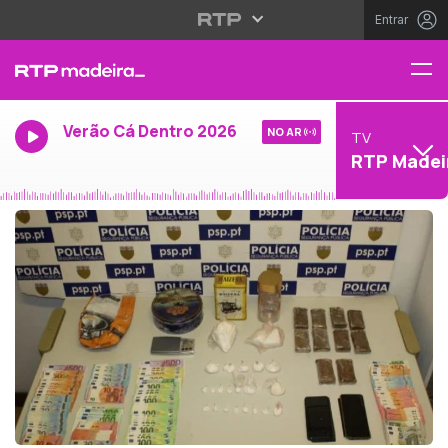
Entrar
Verão Cá Dentro 2026
NO AR
TV
RTP Madei