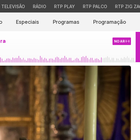
TELEVISÃO
RÁDIO
RTP PLAY
RTP PALCO
RTP ZIG ZA
o
Especiais
Programas
Programação
ira
NO AR