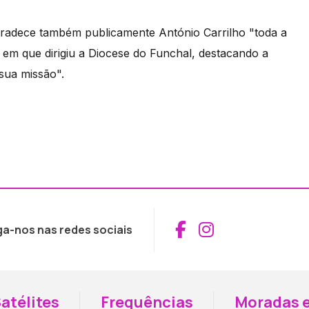
radece também publicamente António Carrilho "toda a
 em que dirigiu a Diocese do Funchal, destacando a
sua missão".
Aceder ao Fac
Aceder ao I
ga-nos nas redes sociais
atélites
Frequências
Moradas e