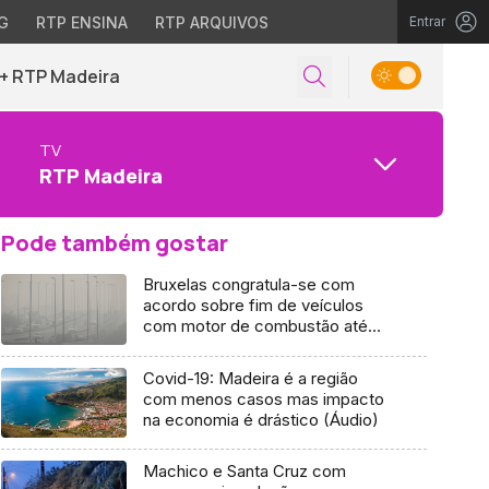
G
RTP ENSINA
RTP ARQUIVOS
Entrar
+ RTP Madeira
TV
RTP Madeira
Pode também gostar
Bruxelas congratula-se com
acordo sobre fim de veículos
com motor de combustão até
2035
Covid-19: Madeira é a região
com menos casos mas impacto
na economia é drástico (Áudio)
Machico e Santa Cruz com