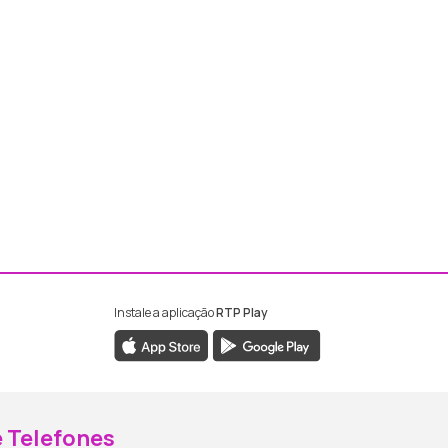
Instale a aplicação
RTP Play
ebook da RTP Madeira
nstagram da RTP Madeira
 Telefones