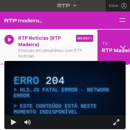
Entrar
RTP Notícias (RTP
NO AR
TV
Madeira)
RTP Madei
Emissão em simultâneo com RTP
Notícias
ERRO
204
HLS.JS FATAL ERROR - NETWORK
ERROR
ESTE CONTEÚDO ESTÁ NESTE
MOMENTO INDISPONÍVEL