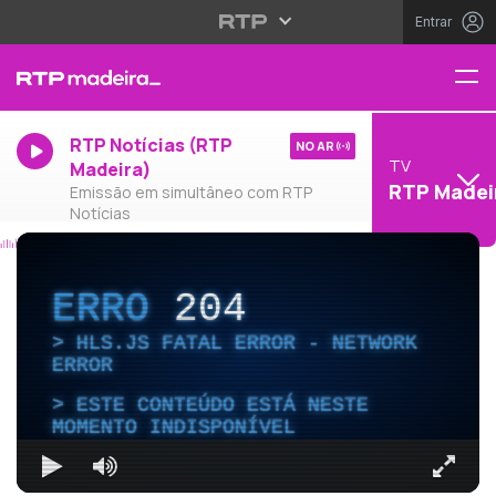
Entrar
RTP Notícias (RTP
NO AR
TV
Madeira)
RTP Madei
Emissão em simultâneo com RTP
Notícias
ERRO
204
HLS.JS FATAL ERROR - NETWORK
ERROR
ESTE CONTEÚDO ESTÁ NESTE
MOMENTO INDISPONÍVEL