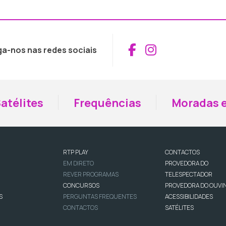
Aceder ao Fac
Aceder ao I
ga-nos nas redes sociais
atélites
Frequências
Moradas e
RTP PLAY
CONTACTOS
EM DIRETO
PROVEDORA DO
REVER PROGRAMAS
TELESPECTADOR
CONCURSOS
PROVEDORA DO OUVI
S
PERGUNTAS FREQUENTES
ACESSIBILIDADES
CONTACTOS
SATÉLITES