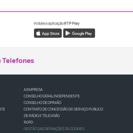
Instale a aplicação
RTP Play
ebook da RTP Madeira
nstagram da RTP Madeira
 Telefones
A EMPRESA
CONSELHO GERAL INDEPENDENTE
CONSELHO DE OPINIÃO
NTE
CONTRATO DE CONCESSÃO DO SERVIÇO PÚBLICO
DE RÁDIO E TELEVISÃO
RGPD
GESTÃO DAS DEFINIÇÕES DE COOKIES