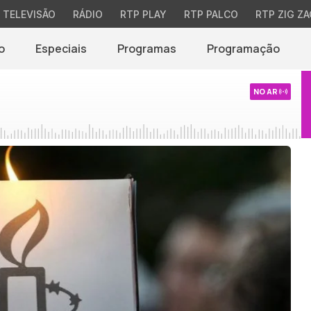
TELEVISÃO
RÁDIO
RTP PLAY
RTP PALCO
RTP ZIG ZA
o
Especiais
Programas
Programação
NO AR