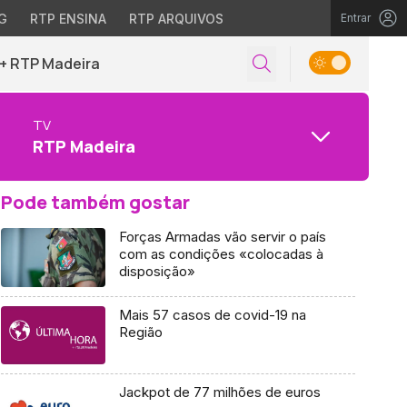
G
RTP ENSINA
RTP ARQUIVOS
Entrar
+ RTP Madeira
TV
RTP Madeira
Pode também gostar
Forças Armadas vão servir o país
com as condições «colocadas à
disposição»
Mais 57 casos de covid-19 na
Região
Jackpot de 77 milhões de euros